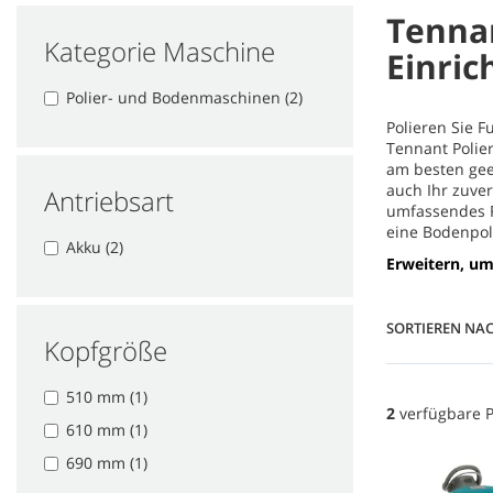
Tenna
Kategorie Maschine
Einric
Polier- und Bodenmaschinen (2)
Polieren Sie 
Tennant Polie
am besten geei
auch Ihr zuver
Antriebsart
umfassendes 
eine Bodenpol
Akku (2)
Erweitern, um
SORTIEREN NA
Kopfgröße
510 mm (1)
2
verfügbare 
610 mm (1)
690 mm (1)