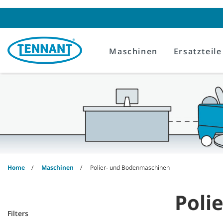
Skip
Skip
to
to
content
navigation
menu
Maschinen
Ersatzteile
Home
Maschinen
Polier- und Bodenmaschinen
Poli
Filters