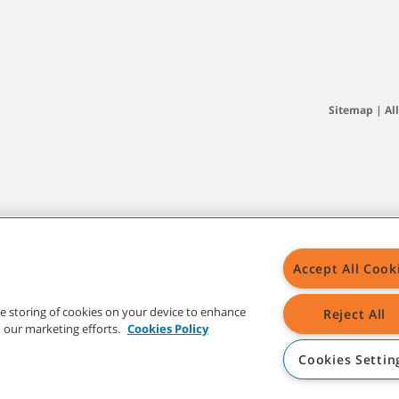
Sitemap
|
Al
Accept All Cook
the storing of cookies on your device to enhance
Reject All
in our marketing efforts.
Cookies Policy
Cookies Settin
d -Logos sind Eigentum der Tennant Company und/oder ihrer verbundenen Unte