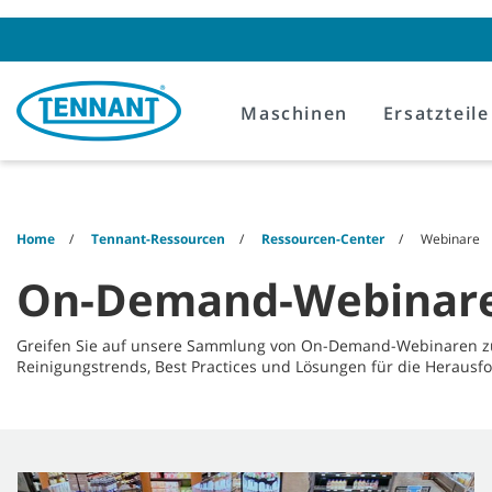
Skip
Skip
to
to
content
navigation
menu
Maschinen
Ersatzteile
Home
Tennant-Ressourcen
Ressourcen-Center
Webinare
On-Demand-Webinare 
Greifen Sie auf unsere Sammlung von On-Demand-Webinaren zu e
Reinigungstrends, Best Practices und Lösungen für die Herausf