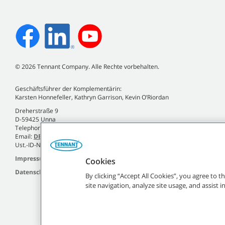
©
2026
Tennant Company. Alle Rechte vorbehalten.
Geschäftsführer der Komplementärin:
Karsten Honnefeller, Kathryn Garrison, Kevin O’Riordan
Dreherstraße 9
D-59425 Unna
Telephone +49 (0)2303 2580-0
Email:
DE.Info@tennantco.com
Ust.-ID-Nr. DE120810935
Impressum
Cookies
Datenschutzrichtlinie
By clicking “Accept All Cookies”, you agree to 
site navigation, analyze site usage, and assist 
Alle angegebenen Tennant-Marken un