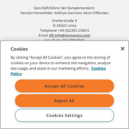
Geschäftsführer der Komplementärin:
Karsten Honnefeller, Kathryn Garrison, Kevin O’Riordan
Dreherstraße 9
D-59425 Unna
Telephone +49 (0)2303 2580-0
Email:
DE.Info@tennantco.com
Ust.-ID-Nr. DE120810935
Impressum
Cookies
Datenschutzrichtlinie
By clicking “Accept All Cookies”, you agree to the storing of
cookies on your device to enhance site navigation, analyze
site usage, and assist in our marketing efforts.
Cookies
Policy
Sitemap
|
Allgemeine Richtlinien
|
Nutzungsbedingungen
|
Accept All Cookies
Verkaufsbedingungen
Reject All
Alle angegebenen Tennant-Marken und -Logos sind Eigentum der
Tennant Company und/oder ihrer verbundenen Unternehmen oder
Tochtergesellschaften.
Cookies Settings