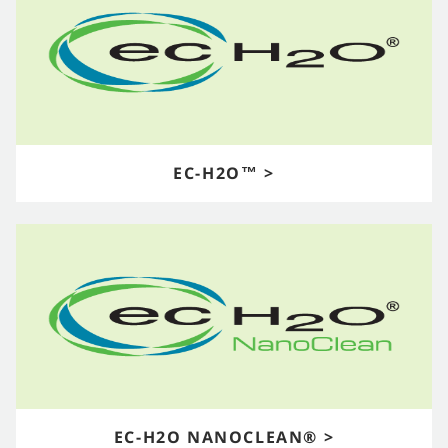
EC-H2O™ >
EC-H2O NANOCLEAN® >