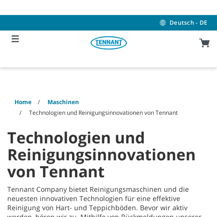
Skip
Skip
to
to
content
navigation
Deutsch - DE
menu
Home
Maschinen
Technologien und Reinigungsinnovationen von Tennant
Technologien und
Reinigungsinnovationen
von Tennant
Tennant Company bietet Reinigungsmaschinen und die
neuesten innovativen Technologien für eine effektive
Reinigung von Hart- und Teppichböden. Bevor wir aktiv
werden, hören wir zu. Mithilfe von Rückmeldungen unserer