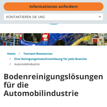
Skip
Skip
Informationen anfordern
to
to
content
navigation
Deutsch - DE
menu
KONTAKTIEREN SIE UNS
Home
Tennant-Ressourcen
Eine Reinigungsmaschinenlösung für jede Branche
Automobilindustrie
Bodenreinigungslösungen
für die
Automobilindustrie