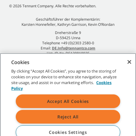
©
2026
Tennant Company. Alle Rechte vorbehalten.
Geschäftsführer der Komplementärin:
Karsten Honnefeller, Kathryn Garrison, Kevin O’Riordan
Dreherstraße 9
D-59425 Unna
Telephone +49 (0)2303 2580-0
Email:
DE.Info@tennantco.com
Ust.-ID-Nr. DE120810935
Cookies
Impressum
Datenschutzrichtlinie
By clicking “Accept All Cookies”, you agree to the storing of
cookies on your device to enhance site navigation, analyze
site usage, and assist in our marketing efforts.
Cookies
Policy
Sitemap
|
Allgemeine Richtlinien
|
Nutzungsbedingungen
|
Accept All Cookies
Verkaufsbedingungen
Reject All
Alle angegebenen Tennant-Marken und -Logos sind Eigentum der
Tennant Company und/oder ihrer verbundenen Unternehmen oder
Tochtergesellschaften.
Cookies Settings