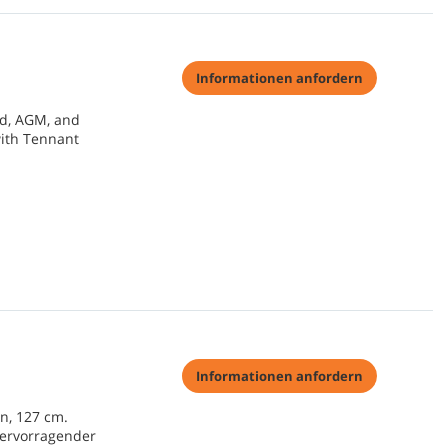
Informationen anfordern
ed, AGM, and
with Tennant
Informationen anfordern
n, 127 cm.
hervorragender