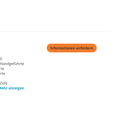
Informationen anfordern
80
 Handgeführte
rte
rte
oll)
Mehr anzeigen