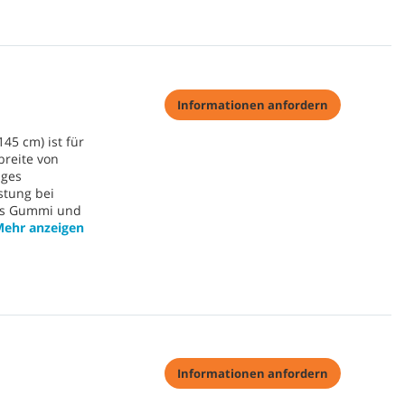
Informationen anfordern
45 cm) ist für
breite von
iges
stung bei
ls Gummi und
ehr anzeigen
Informationen anfordern