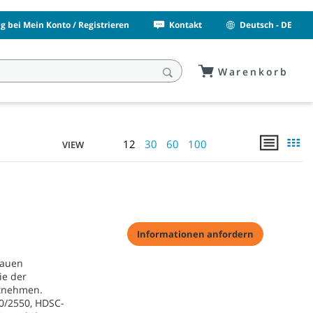
 bei Mein Konto / Registrieren
Kontakt
Deutsch - DE
Warenkorb
12
30
60
100
VIEW
Informationen anfordern
nauen
ie der
ntnehmen.
0/2550, HDSC-