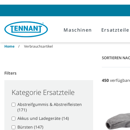
Skip
Skip
to
to
content
navigation
menu
Maschinen
Ersatzteile
Home
Verbrauchsartikel
SORTIEREN NA
Filters
450
verfügbar
Kategorie Ersatzteile
Abstreifgummis & Abstreifleisten
(171)
Akkus und Ladegeräte (14)
Bürsten (147)