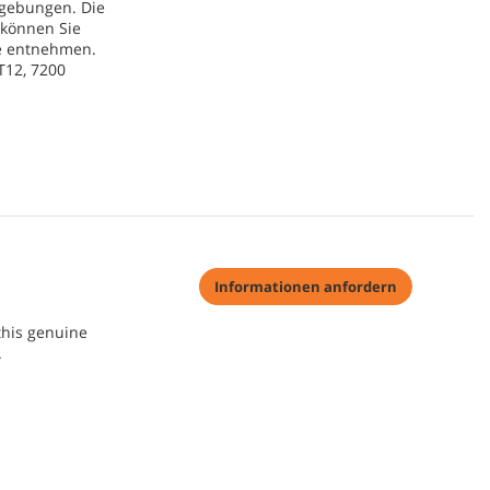
Umgebungen. Die
 können Sie
ne entnehmen.
T12, 7200
Informationen anfordern
this genuine
.