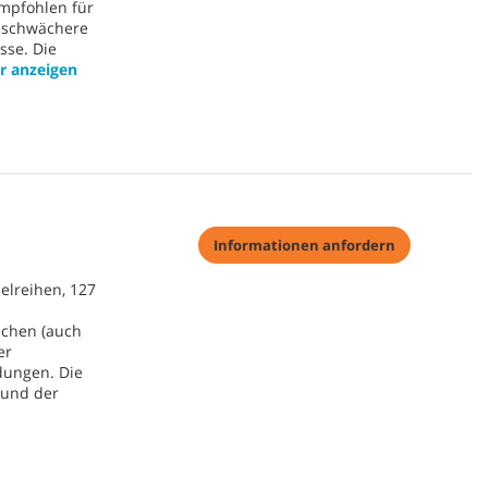
Empfohlen für
 schwächere
sse. Die
r anzeigen
Informationen anfordern
elreihen, 127
ächen (auch
er
dungen. Die
 und der