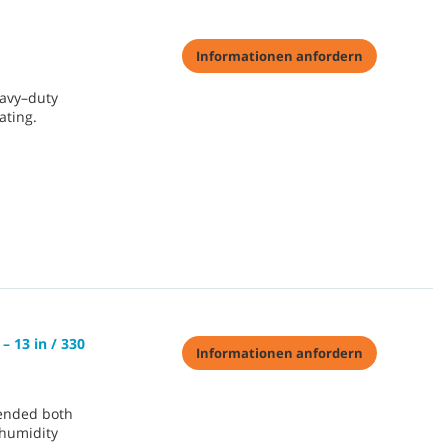
Informationen anfordern
eavy–duty
ating.
 13 in / 330
Informationen anfordern
ended both
–humidity