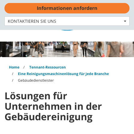
Skip
Skip
Informationen anfordern
to
to
content
navigation
Deutsch - DE
menu
KONTAKTIEREN SIE UNS
Home
Tennant-Ressourcen
Eine Reinigungsmaschinenlösung für jede Branche
Gebäudedienstleister
Lösungen für
Unternehmen in der
Gebäudereinigung