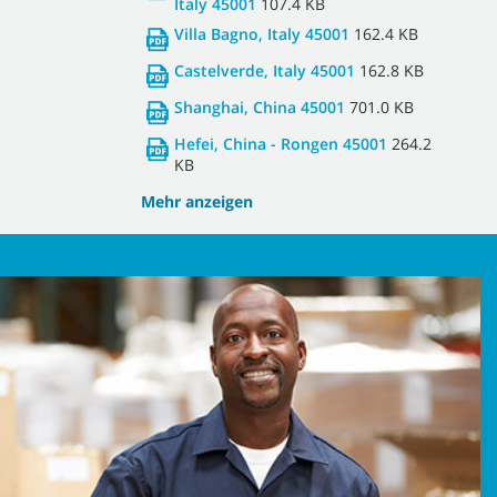
Italy 45001
107.4 KB
Villa Bagno, Italy 45001
162.4 KB
Castelverde, Italy 45001
162.8 KB
Shanghai, China 45001
701.0 KB
Hefei, China - Rongen 45001
264.2
KB
Mehr anzeigen