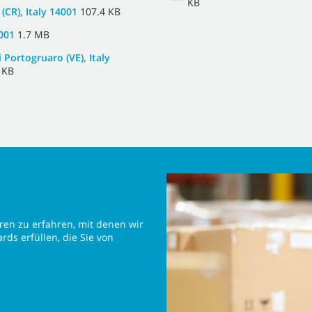
KB
(CR), Italy 14001
107.4 KB
001
1.7 MB
Portogruaro (VE), Italy
 KB
ren zu erfahren, mit denen wir
rds erfüllen, die Sie von