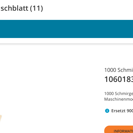
schblatt (11)
Anmeldung
Service
Ressourcen
1000 Schmir
106018
1000 Schmirge
Maschinenmodel
Ersetzt 90
INFORMAT