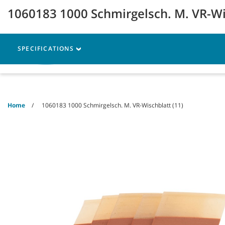
Skip
Skip
1060183 1000 Schmirgelsch. M. VR-Wi
to
to
content
navigation
menu
SPECIFICATIONS
Maschinen
Ersatzteile
Home
1060183 1000 Schmirgelsch. M. VR-Wischblatt (11)