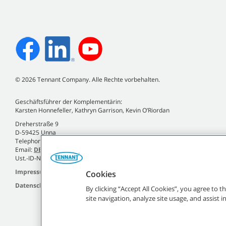
©
2026
Tennant Company. Alle Rechte vorbehalten.
Geschäftsführer der Komplementärin:
Karsten Honnefeller, Kathryn Garrison, Kevin O’Riordan
Dreherstraße 9
D-59425 Unna
Telephone +49 (0)2303 2580-0
Email:
DE.Info@tennantco.com
Ust.-ID-Nr. DE120810935
Impressum
Cookies
Datenschutzrichtlinie
By clicking “Accept All Cookies”, you agree to 
site navigation, analyze site usage, and assist 