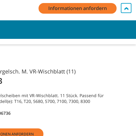
Informationen anfordern
 bei Mein Konto / Registrieren
Kontakt
Deutsch - DE
Warenkorb
gelsch. M. VR-Wischblatt (11)
3
lscheiben mit VR-Wischblatt. 11 Stück. Passend für
l(e): T16, T20, 5680, 5700, 7100, 7300, 8300
06736
IONEN ANFORDERN