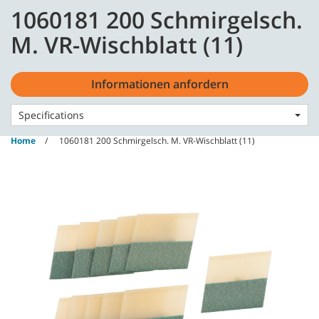
Skip
Skip
1060181 200 Schmirgelsch.
to
to
content
navigation
Deutsch - DE
M. VR-Wischblatt (11)
menu
Informationen anfordern
Specifications
Home
1060181 200 Schmirgelsch. M. VR-Wischblatt (11)