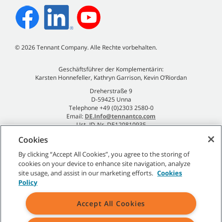
©
2026
Tennant Company. Alle Rechte vorbehalten.
Geschäftsführer der Komplementärin:
Karsten Honnefeller, Kathryn Garrison, Kevin O’Riordan
Dreherstraße 9
D-59425 Unna
Telephone +49 (0)2303 2580-0
Email:
DE.Info@tennantco.com
Ust.-ID-Nr. DE120810935
Impressum
Cookies
Datenschutzrichtlinie
By clicking “Accept All Cookies”, you agree to the storing of
cookies on your device to enhance site navigation, analyze
site usage, and assist in our marketing efforts.
Cookies
Policy
Sitemap
|
Allgemeine Richtlinien
|
Nutzungsbedingungen
|
Accept All Cookies
Verkaufsbedingungen