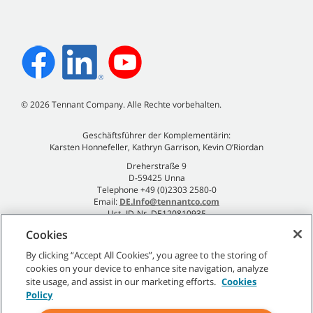
©
2026
Tennant Company. Alle Rechte vorbehalten.
Geschäftsführer der Komplementärin:
Karsten Honnefeller, Kathryn Garrison, Kevin O’Riordan
Dreherstraße 9
D-59425 Unna
Telephone +49 (0)2303 2580-0
Email:
DE.Info@tennantco.com
Ust.-ID-Nr. DE120810935
Impressum
Cookies
Datenschutzrichtlinie
By clicking “Accept All Cookies”, you agree to the storing of
cookies on your device to enhance site navigation, analyze
site usage, and assist in our marketing efforts.
Cookies
Policy