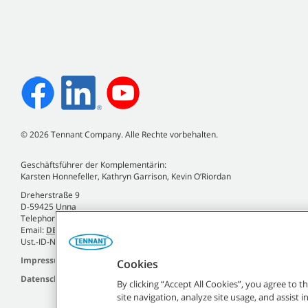
©
2026
Tennant Company. Alle Rechte vorbehalten.
Geschäftsführer der Komplementärin:
Karsten Honnefeller, Kathryn Garrison, Kevin O’Riordan
Dreherstraße 9
D-59425 Unna
Telephone +49 (0)2303 2580-0
Email:
DE.Info@tennantco.com
Ust.-ID-Nr. DE120810935
Impressum
Cookies
Datenschutzrichtlinie
By clicking “Accept All Cookies”, you agree to 
site navigation, analyze site usage, and assist 