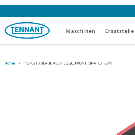
Skip
Skip
to
to
content
navigation
menu
Maschinen
Ersatzteile
Home
1270210 BLADE ASSY, SQGE, FRONT, LINATEX [28IN]