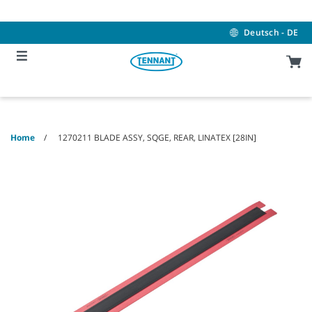
Skip
Skip
to
to
content
navigation
Deutsch - DE
menu
Home
1270211 BLADE ASSY, SQGE, REAR, LINATEX [28IN]