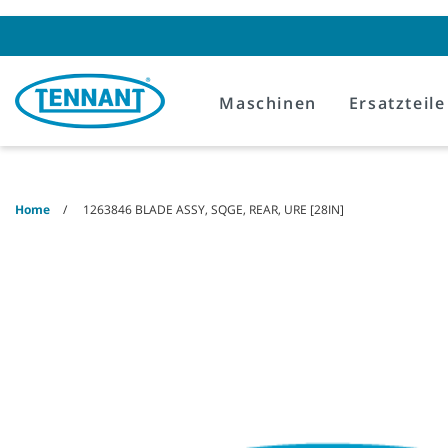
Skip
Skip
to
to
content
navigation
menu
Maschinen
Ersatzteile
Home
1263846 BLADE ASSY, SQGE, REAR, URE [28IN]