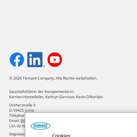
©
2026
Tennant Company. Alle Rechte vorbehalten.
Geschäftsführer der Komplementärin:
Karsten Honnefeller, Kathryn Garrison, Kevin O’Riordan
Dreherstraße 9
D-59425 Unna
Telephone +49 (0)2303 2580-0
Email:
DE.Info@tennantco.com
Ust.-ID-Nr. DE120810935
Impressum
Cookies