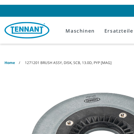
Skip
Skip
to
to
content
navigation
menu
Maschinen
Ersatzteile
Home
1271201 BRUSH ASSY, DISK, SCB, 13.0D, PYP [MAG]