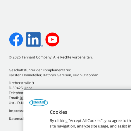
©
2026
Tennant Company. Alle Rechte vorbehalten.
Geschäftsführer der Komplementärin:
Karsten Honnefeller, Kathryn Garrison, Kevin O’Riordan
Dreherstraße 9
D-59425 Unna
Telephone +49 (0)2303 2580-0
Email:
DE.Info@tennantco.com
Ust.-ID-Nr. DE120810935
Impressum
Cookies
Datenschutzrichtlinie
By clicking “Accept All Cookies”, you agree to 
site navigation, analyze site usage, and assist 