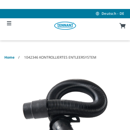
Skip
Skip
to
to
content
navigation
Deutsch - DE
menu
Home
1042346 KONTROLLIERTES ENTLEERSYSTEM