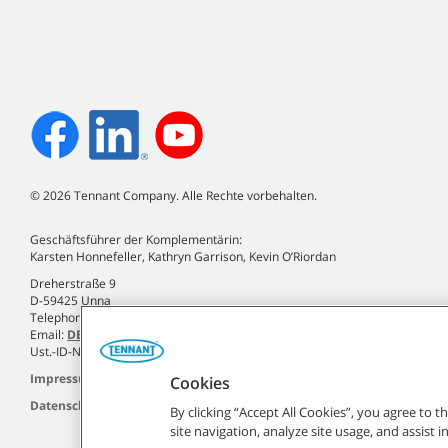
©
2026
Tennant Company. Alle Rechte vorbehalten.
Geschäftsführer der Komplementärin:
Karsten Honnefeller, Kathryn Garrison, Kevin O’Riordan
Dreherstraße 9
D-59425 Unna
Telephone +49 (0)2303 2580-0
Email:
DE.Info@tennantco.com
Ust.-ID-Nr. DE120810935
Impressum
Cookies
Datenschutzrichtlinie
By clicking “Accept All Cookies”, you agree to 
site navigation, analyze site usage, and assist 