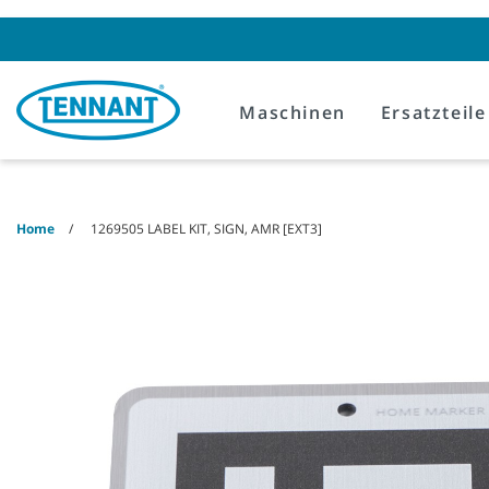
Skip
Skip
to
to
content
navigation
menu
Maschinen
Ersatzteile
Home
1269505 LABEL KIT, SIGN, AMR [EXT3]