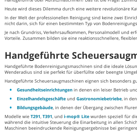
Heute wird dieses Dilemma durch eine weitere revolutionäre Ka
In der Welt der professionellen Reinigung sind keine zwei Einr
nicht darin, sich für einen bestimmten Typ von Bodenreinigung
Je nach Grundriss, Verkehrsaufkommen, Personalmodell und erfo
Vorteile. Zusammen bilden sie eine reaktionsschnellere, flexible
Handgeführte Scheuersaugma
Handgeführte Bodenreinigungsmaschinen sind die ideale Lösung,
Wenderadius sind sie perfekt für überfüllte oder beengte Umg
Handgeführte Scheuersaugmaschinen eignen sich besonders gut
Gesundheitseinrichtungen
in denen ein leiser Betrieb und
Einzelhandelsgeschäfte
und
Gastronomiebetriebe
, in de
Bildungsgebäude
, in denen der Übergang zwischen Flure
Modelle wie
T291
,
T391
, und
i-mop® Lite
wurden speziell für di
während die intuitive Steuerung die Einarbeitung in allen Schi
Maschinen beeindruckende Reinigungsergebnisse bei geringer