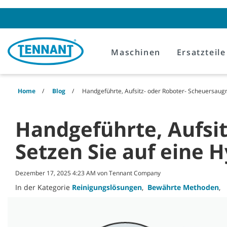
Skip
Skip
to
to
content
navigation
menu
Maschinen
Ersatzteile
Home
Blog
Handgeführte, Aufsitz- oder Roboter- Scheuersaugma
Handgeführte, Aufsi
Setzen Sie auf eine H
Dezember 17, 2025 4:23 AM von Tennant Company
In der Kategorie
Reinigungslösungen
,
Bewährte Methoden
,