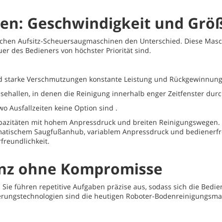
(Fehlercode: 102006)
en: Geschwindigkeit und Grö
chen Aufsitz-Scheuersaugmaschinen den Unterschied. Diese Maschi
r des Bedieners von höchster Priorität sind.
nd starke Verschmutzungen konstante Leistung und Rückgewinnung
sehallen, in denen die Reinigung innerhalb enger Zeitfenster du
o Ausfallzeiten keine Option sind .
azitäten mit hohem Anpressdruck und breiten Reinigungswegen. 
omatischem Saugfußanhub, variablem Anpressdruck und bedienerfre
freundlichkeit.
enz ohne Kompromisse
Sie führen repetitive Aufgaben präzise aus, sodass sich die Bedi
erungstechnologien sind die heutigen Roboter-Bodenreinigungsmas
Das Video kann durch einen technischen Fehler nicht abgespielt
werden.