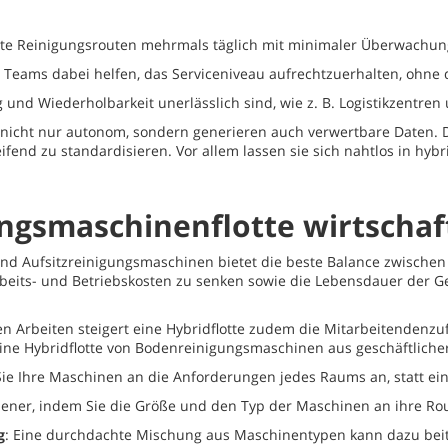
(Fehlercode: 102006)
egte Reinigungsrouten mehrmals täglich mit minimaler Überwachu
 Teams dabei helfen, das Serviceniveau aufrechtzuerhalten, ohne d
g und Wiederholbarkeit unerlässlich sind, wie z. B. Logistikzentre
nicht nur autonom, sondern generieren auch verwertbare Daten. Die
fend zu standardisieren. Vor allem lassen sie sich nahtlos in hybr
gsmaschinenflotte wirtschaftl
nd Aufsitzreinigungsmaschinen bietet die beste Balance zwischen Ef
rbeits- und Betriebskosten zu senken sowie die Lebensdauer der G
n Arbeiten steigert eine Hybridflotte zudem die Mitarbeitendenz
 eine Hybridflotte von Bodenreinigungsmaschinen aus geschäftlicher 
Sie Ihre Maschinen an die Anforderungen jedes Raums an, statt ein
Bediener, indem Sie die Größe und den Typ der Maschinen an ihre R
g
: Eine durchdachte Mischung aus Maschinentypen kann dazu beit