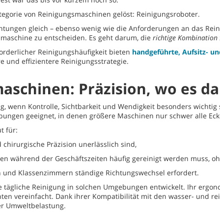
tegorie von Reinigungsmaschinen gelöst: Reinigungsroboter.
ichtungen gleich – ebenso wenig wie die Anforderungen an das Rei
smaschine zu entscheiden. Es geht darum, die
richtige Kombination
rderlicher Reinigungshäufigkeit bieten
handgeführte, Aufsitz- 
re und effizientere Reinigungsstrategie.
schinen: Präzision, wo es 
 wenn Kontrolle, Sichtbarkeit und Wendigkeit besonders wichtig s
ebungen geeignet, in denen größere Maschinen nur schwer alle Ec
 für:
 chirurgische Präzision unerlässlich sind,
nen während der Geschäftszeiten häufig gereinigt werden muss, oh
n und Klassenzimmern ständige Richtungswechsel erfordert.
e tägliche Reinigung in solchen Umgebungen entwickelt. Ihr ergo
chten vereinfacht. Dank ihrer Kompatibilität mit den wasser- und 
er Umweltbelastung.
Das Video kann durch einen technischen Fehler nicht abgespielt
werden.