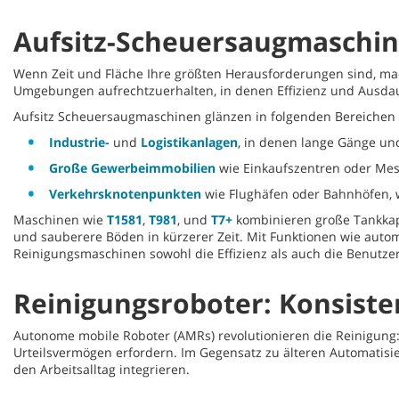
Aufsitz-Scheuersaugmaschin
Wenn Zeit und Fläche Ihre größten Herausforderungen sind, ma
Umgebungen aufrechtzuerhalten, in denen Effizienz und Ausdaue
Aufsitz Scheuersaugmaschinen glänzen in folgenden Bereichen
Industrie-
und
Logistikanlagen
, in denen lange Gänge u
Große Gewerbeimmobilien
wie Einkaufszentren oder Mes
Verkehrsknotenpunkten
wie Flughäfen oder Bahnhöfen, w
Maschinen wie
T1581
,
T981
, und
T7+
kombinieren große Tankkap
und sauberere Böden in kürzerer Zeit. Mit Funktionen wie aut
Reinigungsmaschinen sowohl die Effizienz als auch die Benutzer
Reinigungsroboter: Konsist
Autonome mobile Roboter (AMRs) revolutionieren die Reinigung: 
Urteilsvermögen erfordern. Im Gegensatz zu älteren Automatisi
den Arbeitsalltag integrieren.