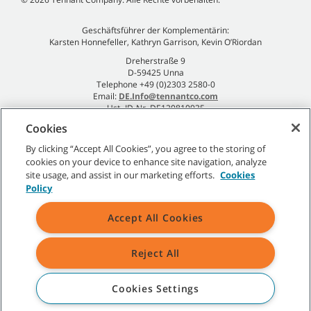
Geschäftsführer der Komplementärin:
Karsten Honnefeller, Kathryn Garrison, Kevin O’Riordan
Dreherstraße 9
D-59425 Unna
Telephone +49 (0)2303 2580-0
Email:
DE.Info@tennantco.com
Ust.-ID-Nr. DE120810935
Impressum
Cookies
Datenschutzrichtlinie
By clicking “Accept All Cookies”, you agree to the storing of
cookies on your device to enhance site navigation, analyze
site usage, and assist in our marketing efforts.
Cookies
Policy
Sitemap
|
Allgemeine Richtlinien
|
Nutzungsbedingungen
|
Accept All Cookies
Verkaufsbedingungen
Reject All
Alle angegebenen Tennant-Marken und -Logos sind Eigentum der
Tennant Company und/oder ihrer verbundenen Unternehmen oder
Tochtergesellschaften.
Cookies Settings