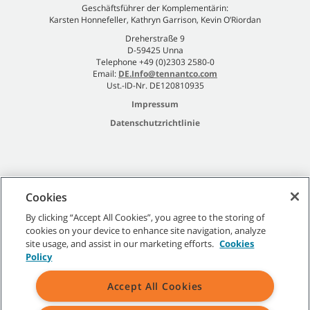
Geschäftsführer der Komplementärin:
Karsten Honnefeller, Kathryn Garrison, Kevin O’Riordan
Dreherstraße 9
D-59425 Unna
Telephone +49 (0)2303 2580-0
Email:
DE.Info@tennantco.com
Ust.-ID-Nr. DE120810935
Impressum
Datenschutzrichtlinie
Sitemap
|
Allgemeine Richtlinien
|
Nutzungsbedingungen
|
Cookies
Verkaufsbedingungen
By clicking “Accept All Cookies”, you agree to the storing of
cookies on your device to enhance site navigation, analyze
Alle angegebenen Tennant-Marken und -Logos sind Eigentum der
site usage, and assist in our marketing efforts.
Cookies
Tennant Company und/oder ihrer verbundenen Unternehmen oder
Policy
Tochtergesellschaften.
Accept All Cookies