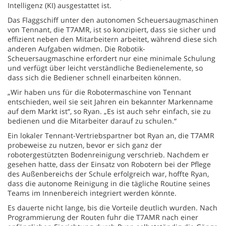
Intelligenz (KI) ausgestattet ist.
Das Flaggschiff unter den autonomen Scheuersaugmaschinen
von Tennant, die T7AMR, ist so konzipiert, dass sie sicher und
effizient neben den Mitarbeitern arbeitet, während diese sich
anderen Aufgaben widmen. Die Robotik-
Scheuersaugmaschine erfordert nur eine minimale Schulung
und verfügt über leicht verständliche Bedienelemente, so
dass sich die Bediener schnell einarbeiten können.
„Wir haben uns für die Robotermaschine von Tennant
entschieden, weil sie seit Jahren ein bekannter Markenname
auf dem Markt ist“, so Ryan. „Es ist auch sehr einfach, sie zu
bedienen und die Mitarbeiter darauf zu schulen.“
Ein lokaler Tennant-Vertriebspartner bot Ryan an, die T7AMR
probeweise zu nutzen, bevor er sich ganz der
robotergestützten Bodenreinigung verschrieb. Nachdem er
gesehen hatte, dass der Einsatz von Robotern bei der Pflege
des Außenbereichs der Schule erfolgreich war, hoffte Ryan,
dass die autonome Reinigung in die tägliche Routine seines
Teams im Innenbereich integriert werden könnte.
Es dauerte nicht lange, bis die Vorteile deutlich wurden. Nach
Programmierung der Routen fuhr die T7AMR nach einer