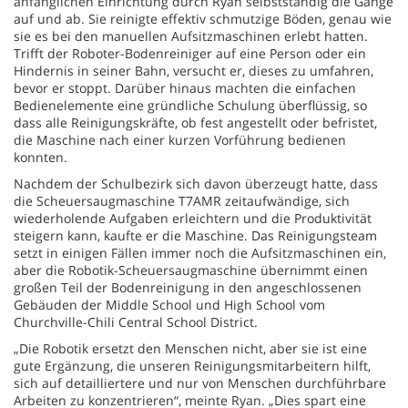
anfänglichen Einrichtung durch Ryan selbstständig die Gänge
auf und ab. Sie reinigte effektiv schmutzige Böden, genau wie
sie es bei den manuellen Aufsitzmaschinen erlebt hatten.
Trifft der Roboter-Bodenreiniger auf eine Person oder ein
Hindernis in seiner Bahn, versucht er, dieses zu umfahren,
bevor er stoppt. Darüber hinaus machten die einfachen
Bedienelemente eine gründliche Schulung überflüssig, so
dass alle Reinigungskräfte, ob fest angestellt oder befristet,
die Maschine nach einer kurzen Vorführung bedienen
konnten.
Nachdem der Schulbezirk sich davon überzeugt hatte, dass
die Scheuersaugmaschine T7AMR zeitaufwändige, sich
wiederholende Aufgaben erleichtern und die Produktivität
steigern kann, kaufte er die Maschine. Das Reinigungsteam
setzt in einigen Fällen immer noch die Aufsitzmaschinen ein,
aber die Robotik-Scheuersaugmaschine übernimmt einen
großen Teil der Bodenreinigung in den angeschlossenen
Gebäuden der Middle School und High School vom
Churchville-Chili Central School District.
„Die Robotik ersetzt den Menschen nicht, aber sie ist eine
gute Ergänzung, die unseren Reinigungsmitarbeitern hilft,
sich auf detailliertere und nur von Menschen durchführbare
Arbeiten zu konzentrieren“, meinte Ryan. „Dies spart eine