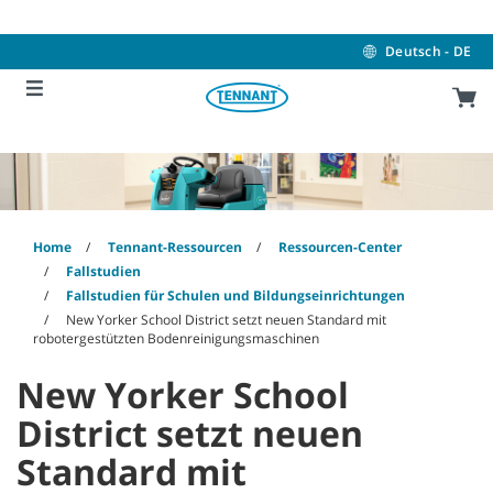
Skip
Skip
to
to
content
navigation
Deutsch - DE
menu
Home
Tennant-Ressourcen
Ressourcen-Center
Fallstudien
Fallstudien für Schulen und Bildungseinrichtungen
New Yorker School District setzt neuen Standard mit
robotergestützten Bodenreinigungsmaschinen
New Yorker School
District setzt neuen
Standard mit