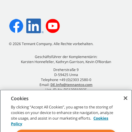
©
2026
Tennant Company. Alle Rechte vorbehalten.
Geschäftsführer der Komplementärin:
Karsten Honnefeller, Kathryn Garrison, Kevin O’Riordan
Dreherstraße 9
D-59425 Unna
Telephone +49 (0)2303 2580-0
Email:
DE.Info@tennantco.com
Ust.-ID-Nr. DE120810935
Impressum
Cookies
Datenschutzrichtlinie
By clicking “Accept All Cookies”, you agree to the storing of
cookies on your device to enhance site navigation, analyze
site usage, and assist in our marketing efforts.
Cookies
Policy