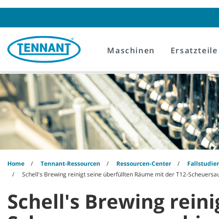
Skip
Skip
to
to
content
navigation
menu
Maschinen
Ersatzteile
Home
Tennant-Ressourcen
Ressourcen-Center
Fallstudie
Schell's Brewing reinigt seine überfüllten Räume mit der T12-Scheuer
Schell's Brewing rein