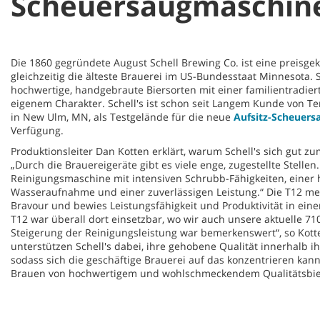
Scheuersaugmaschine
Die 1860 gegründete August Schell Brewing Co. ist eine preisge
gleichzeitig die älteste Brauerei im US-Bundesstaat Minnesota. S
hochwertige, handgebraute Biersorten mit einer familientradiert
eigenem Charakter. Schell's ist schon seit Langem Kunde von Te
in New Ulm, MN, als Testgelände für die neue
Aufsitz-Scheuers
Verfügung.
Produktionsleiter Dan Kotten erklärt, warum Schell's sich gut zu
„Durch die Brauereigeräte gibt es viele enge, zugestellte Stell
Reinigungsmaschine mit intensiven Schrubb-Fähigkeiten, einer
Wasseraufnahme und einer zuverlässigen Leistung.“ Die T12 me
Bravour und bewies Leistungsfähigkeit und Produktivität in ein
T12 war überall dort einsetzbar, wo wir auch unsere aktuelle 7
Steigerung der Reinigungsleistung war bemerkenswert“, so Kott
unterstützen Schell's dabei, ihre gehobene Qualität innerhalb i
sodass sich die geschäftige Brauerei auf das konzentrieren kan
Brauen von hochwertigem und wohlschmeckendem Qualitätsbie