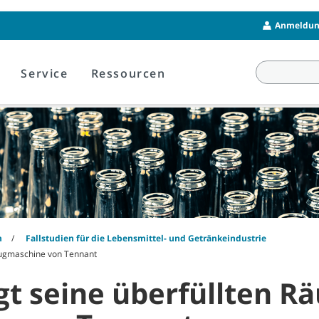
Anmeldung
Service
Ressourcen
n
Fallstudien für die Lebensmittel- und Getränkeindustrie
saugmaschine von Tennant
igt seine überfüllten R