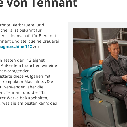
 von Tennant
krönte Bierbrauerei und
chell's ist bekannt für
en Leidenschaft für Biere mit
nnant und stellt seine Brauerei
augmaschine T12
zur
m Testen der T12 eignet:
en. Außerdem brauchen wir eine
 hervorragenden
isterte diese Aufgaben mit
er kompakten Maschine. „Die
100 verwenden, aber die
en. Tennant und die T12
hrer Werke beizubehalten,
n, was sie am besten kann: das
r.