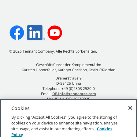
©
2026
Tennant Company. Alle Rechte vorbehalten.
Geschäftsführer der Komplementärin:
Karsten Honnefeller, Kathryn Garrison, Kevin O’Riordan
Dreherstraße 9
D-59425 Unna
Telephone +49 (0)2303 2580-0
Email:
DE.Info@tennantco.com
Ust.-ID-Nr. DE120810935
Impressum
Cookies
Datenschutzrichtlinie
By clicking “Accept All Cookies”, you agree to the storing of
cookies on your device to enhance site navigation, analyze
site usage, and assist in our marketing efforts.
Cookies
Policy