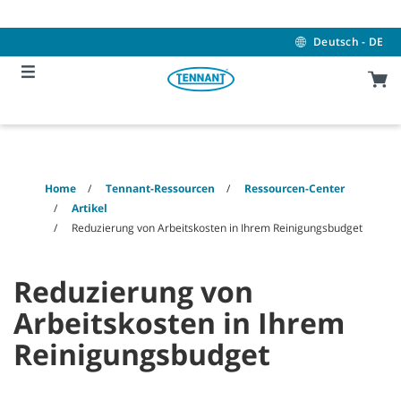
Skip
Skip
to
to
content
navigation
Deutsch - DE
menu
Home
Tennant-Ressourcen
Ressourcen-Center
Artikel
Reduzierung von Arbeitskosten in Ihrem Reinigungsbudget
Reduzierung von
Arbeitskosten in Ihrem
Reinigungsbudget