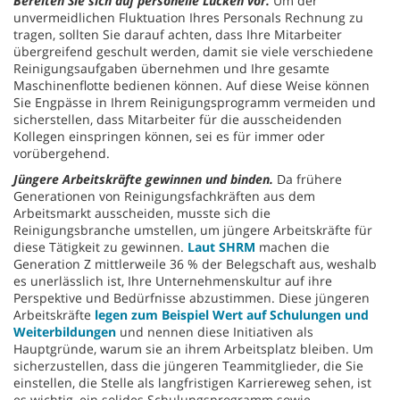
Bereiten Sie sich auf personelle Lücken vor.
Um der
unvermeidlichen Fluktuation Ihres Personals Rechnung zu
tragen, sollten Sie darauf achten, dass Ihre Mitarbeiter
übergreifend geschult werden, damit sie viele verschiedene
Reinigungsaufgaben übernehmen und Ihre gesamte
Maschinenflotte bedienen können. Auf diese Weise können
Sie Engpässe in Ihrem Reinigungsprogramm vermeiden und
sicherstellen, dass Mitarbeiter für die ausscheidenden
Kollegen einspringen können, sei es für immer oder
vorübergehend.
Jüngere Arbeitskräfte gewinnen und binden.
Da frühere
Generationen von Reinigungsfachkräften aus dem
Arbeitsmarkt ausscheiden, musste sich die
Reinigungsbranche umstellen, um jüngere Arbeitskräfte für
diese Tätigkeit zu gewinnen.
Laut SHRM
machen die
Generation Z mittlerweile 36 % der Belegschaft aus, weshalb
es unerlässlich ist, Ihre Unternehmenskultur auf ihre
Perspektive und Bedürfnisse abzustimmen. Diese jüngeren
Arbeitskräfte
legen zum Beispiel Wert auf Schulungen und
Weiterbildungen
und nennen diese Initiativen als
Hauptgründe, warum sie an ihrem Arbeitsplatz bleiben. Um
sicherzustellen, dass die jüngeren Teammitglieder, die Sie
einstellen, die Stelle als langfristigen Karriereweg sehen, ist
es wichtig, ein solides Schulungsprogramm sowie