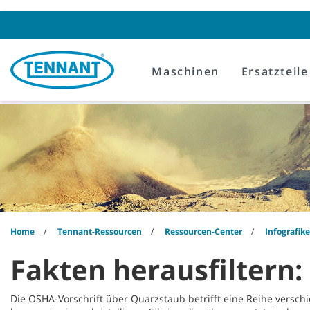
Skip
Skip
to
to
content
navigation
menu
Maschinen
Ersatzteile
Home
Tennant-Ressourcen
Ressourcen-Center
Infografik
Fakten herausfiltern
Die OSHA-Vorschrift über Quarzstaub betrifft eine Reihe versch