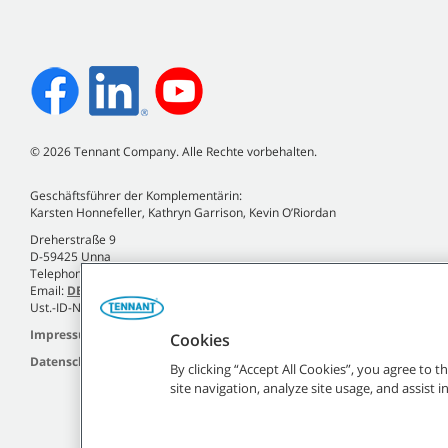
©
2026
Tennant Company. Alle Rechte vorbehalten.
Geschäftsführer der Komplementärin:
Karsten Honnefeller, Kathryn Garrison, Kevin O’Riordan
Dreherstraße 9
D-59425 Unna
Telephone +49 (0)2303 2580-0
Email:
DE.Info@tennantco.com
Ust.-ID-Nr. DE120810935
Impressum
Cookies
Datenschutzrichtlinie
By clicking “Accept All Cookies”, you agree to 
site navigation, analyze site usage, and assist 