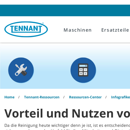
Skip
Skip
to
to
content
navigation
menu
Maschinen
Ersatzteile
Home
Tennant-Ressourcen
Ressourcen-Center
Infografik
Vorteil und Nutzen v
Da die Reinigung heute wichtiger denn je ist, ist es entscheidend