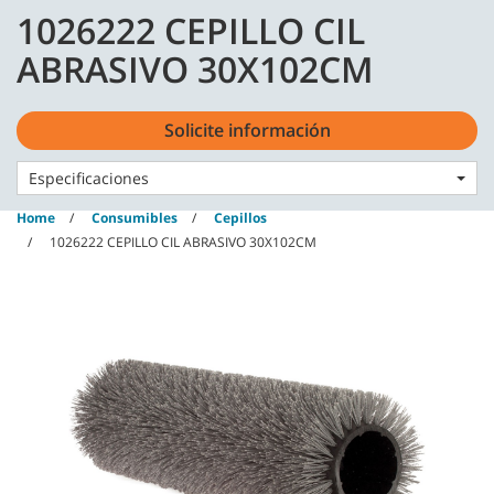
Skip
Skip
1026222 CEPILLO CIL
to
to
content
navigation
Español - ES
ABRASIVO 30X102CM
menu
Solicite información
Especificaciones
Home
Consumibles
Cepillos
1026222 CEPILLO CIL ABRASIVO 30X102CM