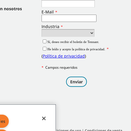
on nosotros
ies
itio
|
Políticas generales
|
Condiciones de uso
|
Condiciones de venta