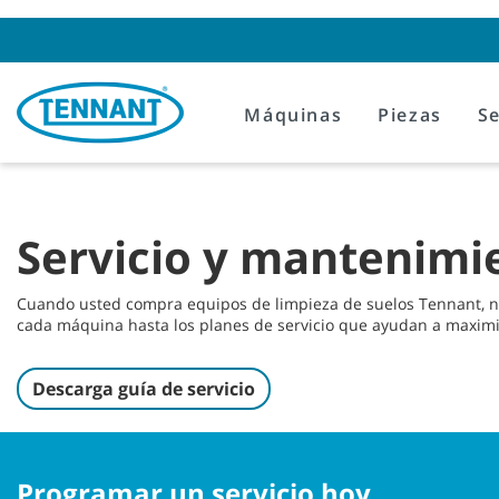
Skip
Skip
to
to
content
navigation
menu
Máquinas
Piezas
Se
Servicio y mantenimi
Cuando usted compra equipos de limpieza de suelos Tennant, no
cada máquina hasta los planes de servicio que ayudan a maximiz
Descarga guía de servicio
Programar un servicio hoy