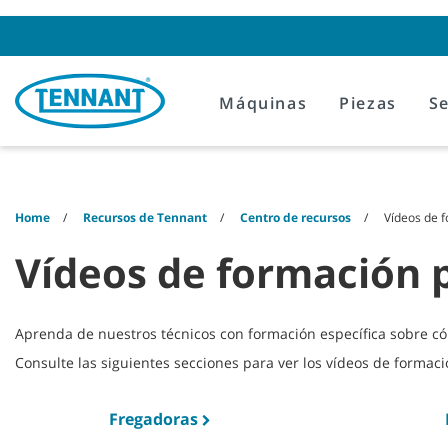
Skip
Skip
to
to
content
navigation
menu
Máquinas
Piezas
Se
Home
Recursos de Tennant
Centro de recursos
Vídeos de f
Vídeos de formación p
Aprenda de nuestros técnicos con formación específica sobre c
Consulte las siguientes secciones para ver los vídeos de formaci
Fregadoras