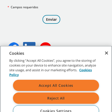
Cookies
By clicking “Accept All Cookies”, you agree to the storing of
©
2026
Tennant Company. Todos los derechos reservados.
cookies on your device to enhance site navigation, analyze
site usage, and assist in our marketing efforts.
Cookies
Policy
Accept All Cookies
Mapa del sitio
|
Políticas generales
|
Condiciones de uso
|
Condiciones de venta
Reject All
Todas las marcas y logotipos Tennant indicados son propiedad de
Tennant Company y/o de sus empresas afiliadas o controladas.
Cookies Settings