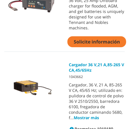
36 Volt, 25 Amp Offboard
charger for flooded, AGM,
and gel batteries is uniquely
designed for use with
Tennant and Nobles
machines.
Solicite información
Cargador 36 V,21 A,85-265 V
CA,45/65Hz
1043662
Cargador, 36 V, 21 A, 85-265
V CA, 45/65 Hz; utilizado en:
pulidora de control de polvo
36 V 2510/2550, barredora
6100, fregadora de
conductor caminando 5680,
f
...
Mostrar más
Reemplaza 1019180