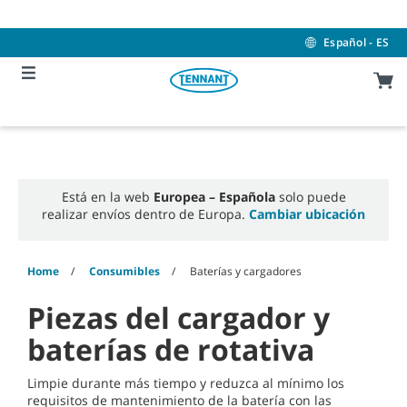
Skip
Skip
to
to
content
navigation
Español - ES
menu
Está en la web
Europea – Española
solo puede
realizar envíos dentro de Europa.
Cambiar ubicación
Home
Consumibles
Baterías y cargadores
Piezas del cargador y
baterías de rotativa
Limpie durante más tiempo y reduzca al mínimo los
requisitos de mantenimiento de la batería con las