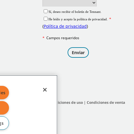
ies
itio
|
Políticas generales
|
Condiciones de uso
|
Condiciones de venta
gs
afiliadas o controladas.