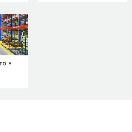
TO Y
>