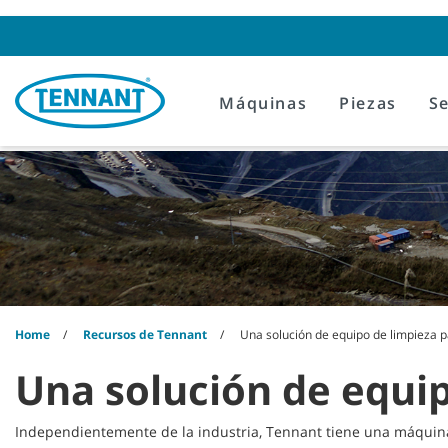
Skip
Skip
to
to
content
navigation
menu
Máquinas
Piezas
Se
Home
Recursos de Tennant
Una solución de equipo de limpieza p
Una solución de equip
Independientemente de la industria, Tennant tiene una máquina