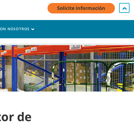
Solicite información
i cuenta / Registro
Contacte con nosotros
Español - ES
CON NOSOTROS
Carro
tor de