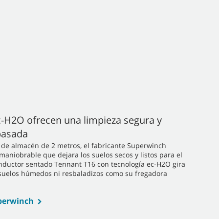
c-H2O ofrecen una limpieza segura y
 pasada
s de almacén de 2 metros, el fabricante Superwinch
aniobrable que dejara los suelos secos y listos para el
conductor sentado Tennant T16 con tecnología ec-H2O gira
suelos húmedos ni resbaladizos como su fregadora
uperwinch