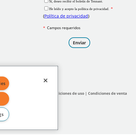
ies
itio
|
Políticas generales
|
Condiciones de uso
|
Condiciones de venta
gs
afiliadas o controladas.