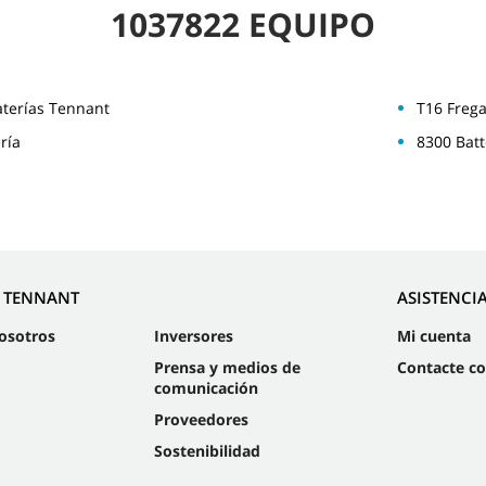
1037822 EQUIPO
aterías Tennant
T16 Frega
ría
8300 Bat
E TENNANT
ASISTENCI
osotros
Inversores
Mi cuenta
Prensa y medios de
Contacte c
comunicación
Proveedores
Sostenibilidad