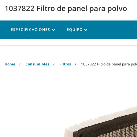
Skip
Skip
1037822 Filtro de panel para polvo
to
to
content
navigation
menu
ESPECIFICACIONES
EQUIPO
Máquinas
Piezas
Se
Home
Consumibles
Filtros
1037822 Filtro de panel para pol