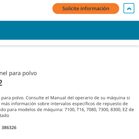
Solicite información
i cuenta / Registro
Contacte con nosotros
Español - ES
Carro
anel para polvo
2
l para polvo. Consulte el Manual del operario de su máquina si
 más información sobre intervalos específicos de repuesto de
iado para modelos de máquina: 7100, T16, 7080, 7300, 8300, EZ de
tado
 386326