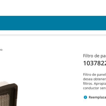
Inicio de sesión en M
rvicio
Recursos
vo
Filtro de p
103782
Filtro de pane
desea obtener
filtros. Aprop
conductor sen
Reemplaza