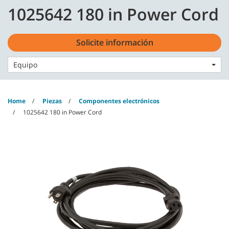
Skip
Skip
1025642 180 in Power Cord
to
to
content
navigation
Español - ES
menu
Solicite información
Equipo
Home
Piezas
Componentes electrónicos
1025642 180 in Power Cord