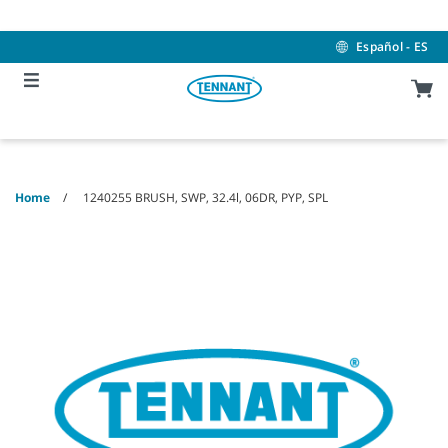
Skip
Skip
to
to
content
navigation
Español - ES
menu
Home
1240255 BRUSH, SWP, 32.4l, 06DR, PYP, SPL