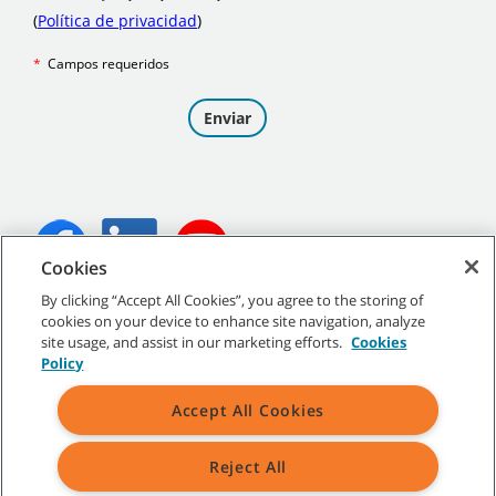
Cookies
By clicking “Accept All Cookies”, you agree to the storing of
©
2026
Tennant Company. Todos los derechos reservados.
cookies on your device to enhance site navigation, analyze
site usage, and assist in our marketing efforts.
Cookies
Policy
Accept All Cookies
Mapa del sitio
|
Políticas generales
|
Condiciones de uso
|
Condiciones de venta
Reject All
Todas las marcas y logotipos Tennant indicados son propiedad de