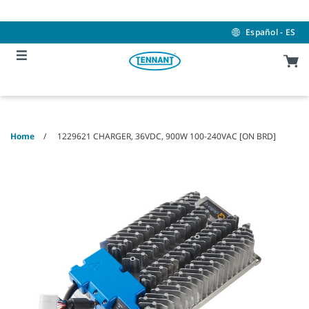
Skip
Skip
to
to
content
navigation
Español - ES
menu
Home
1229621 CHARGER, 36VDC, 900W 100-240VAC [ON BRD]