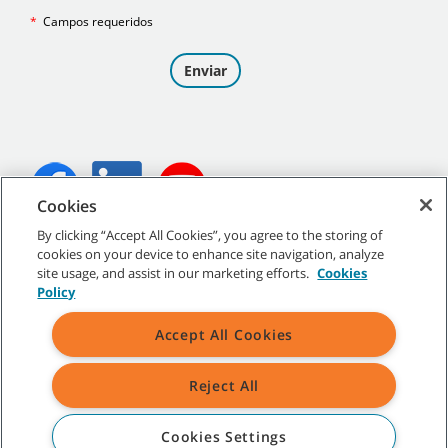
Cookies
By clicking “Accept All Cookies”, you agree to the storing of
©
2026
Tennant Company. Todos los derechos reservados.
cookies on your device to enhance site navigation, analyze
site usage, and assist in our marketing efforts.
Cookies
Policy
Accept All Cookies
Mapa del sitio
|
Políticas generales
|
Condiciones de uso
|
Condiciones de venta
Reject All
Todas las marcas y logotipos Tennant indicados son propiedad de
Tennant Company y/o de sus empresas afiliadas o controladas.
Cookies Settings