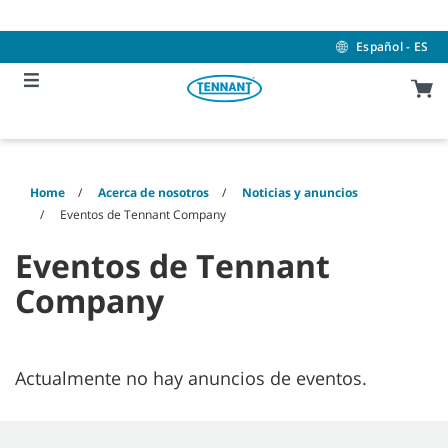
Skip
Skip
to
to
content
navigation
Español - ES
menu
Home
Acerca de nosotros
Noticias y anuncios
Eventos de Tennant Company
Eventos de Tennant
Company
Actualmente no hay anuncios de eventos.