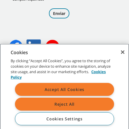
Cookies
By clicking “Accept All Cookies”, you agree to the storing of
©
2026
Tennant Company. Todos los derechos reservados.
cookies on your device to enhance site navigation, analyze
site usage, and assist in our marketing efforts.
Cookies
Policy
Accept All Cookies
Mapa del sitio
|
Políticas generales
|
Condiciones de uso
|
Condiciones de venta
Reject All
Todas las marcas y logotipos Tennant indicados son propiedad de
Tennant Company y/o de sus empresas afiliadas o controladas.
Cookies Settings