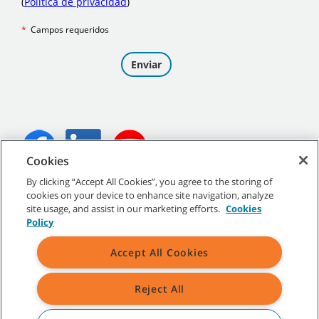
Cookies
By clicking “Accept All Cookies”, you agree to the storing of
©
2026
Tennant Company. Todos los derechos reservados.
cookies on your device to enhance site navigation, analyze
site usage, and assist in our marketing efforts.
Cookies
Policy
Accept All Cookies
Mapa del sitio
|
Políticas generales
|
Condiciones de uso
|
Condiciones de venta
Reject All
Todas las marcas y logotipos Tennant indicados son propiedad de
Tennant Company y/o de sus empresas afiliadas o controladas.