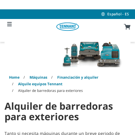
Skip
Skip
to
to
content
navigation
Español - ES
menu
Home
Máquinas
Financiación y alquiler
Alquile equipos Tennant
Alquiler de barredoras para exteriores
Alquiler de barredoras
para exteriores
Tanto si necesita máquinas durante un breve periodo de