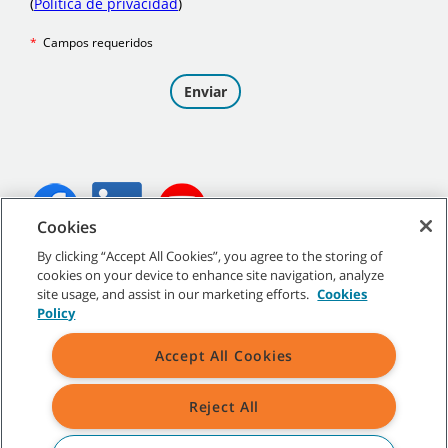
Cookies
By clicking “Accept All Cookies”, you agree to the storing of
©
2026
Tennant Company. Todos los derechos reservados.
cookies on your device to enhance site navigation, analyze
site usage, and assist in our marketing efforts.
Cookies
Policy
Accept All Cookies
Mapa del sitio
|
Políticas generales
|
Condiciones de uso
|
Condiciones de venta
Reject All
Todas las marcas y logotipos Tennant indicados son propiedad de
Tennant Company y/o de sus empresas afiliadas o controladas.