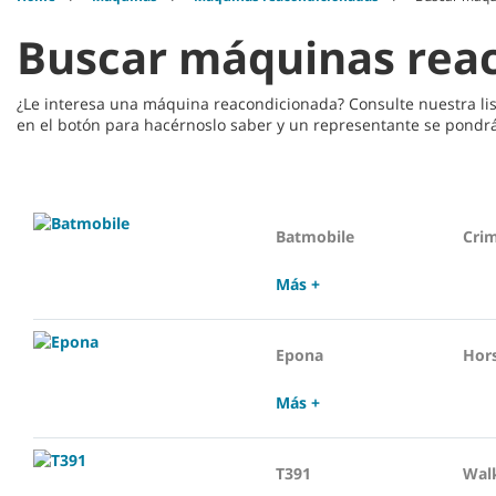
Buscar máquinas rea
¿Le interesa una máquina reacondicionada? Consulte nuestra li
en el botón para hacérnoslo saber y un representante se pondrá
Batmobile
Crim
Más +
Epona
Hor
Más +
T391
Wal