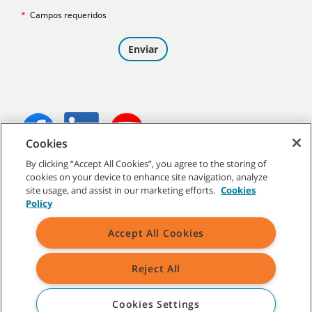
Cookies
By clicking “Accept All Cookies”, you agree to the storing of
©
2026
Tennant Company. Todos los derechos reservados.
cookies on your device to enhance site navigation, analyze
site usage, and assist in our marketing efforts.
Cookies
Policy
Accept All Cookies
Mapa del sitio
|
Políticas generales
|
Condiciones de uso
|
Condiciones de venta
Reject All
Todas las marcas y logotipos Tennant indicados son propiedad de
Tennant Company y/o de sus empresas afiliadas o controladas.
Cookies Settings