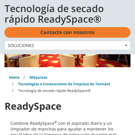
Skip
Skip
Tecnología de secado
to
to
content
navigation
Español - ES
rápido ReadySpace®
menu
Contacte con nosotros
SOLUCIONES
Home
Máquinas
Tecnologías e innovaciones de limpieza de Tennant
Tecnología de secado rápido ReadySpace®
ReadySpace
®
Combine ReadySpace
con el aspirado diario y un
limpiador de manchas para ayudar a mantener los
resultados de la limpieza de extracción durante más