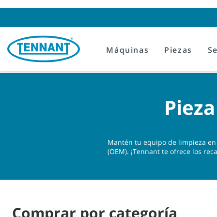
Skip
Skip
to
to
content
navigation
menu
Máquinas
Piezas
Se
Pieza
Mantén tu equipo de limpieza en 
(OEM). ¡Tennant te ofrece los r
Comprar por categoría