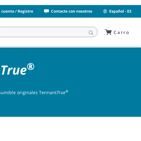
i cuenta / Registro
Contacte con nosotros
Español - ES
Carro
®
t
True
®
sumible originales Tennant
True