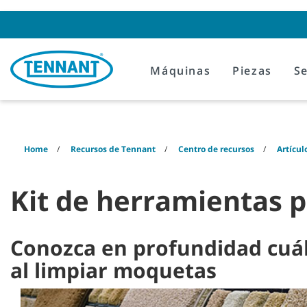
Skip
Skip
to
to
content
navigation
menu
Máquinas
Piezas
Se
Home
Recursos de Tennant
Centro de recursos
Artícul
Kit de herramientas 
Conozca en profundidad cuál
al limpiar moquetas