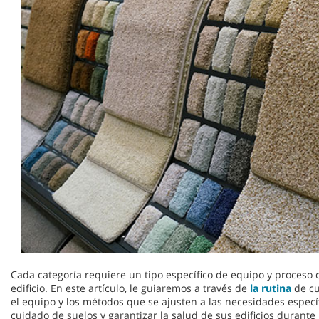
Cada categoría requiere un tipo específico de equipo y proceso
edificio. En este artículo, le guiaremos a través de
la rutina
de cu
el equipo y los métodos que se ajusten a las necesidades específi
cuidado de suelos y garantizar la salud de sus edificios durant