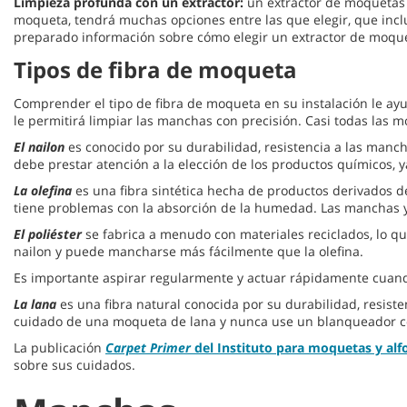
Limpieza profunda con un extractor:
un extractor de moquetas q
moqueta, tendrá muchas opciones entre las que elegir, que inclu
preparado información sobre cómo elegir un extractor de moquet
Tipos de fibra de moqueta
Comprender el tipo de fibra de moqueta en su instalación le ay
le permitirá limpiar las manchas con precisión. Casi todas las mo
El nailon
es conocido por su durabilidad, resistencia a las manch
debe prestar atención a la elección de los productos químicos,
La olefina
es una fibra sintética hecha de productos derivados del
tiene problemas con la absorción de la humedad. Las manchas y 
El poliéster
se fabrica a menudo con materiales reciclados, lo q
nailon y puede mancharse más fácilmente que la olefina.
Es importante aspirar regularmente y actuar rápidamente cuando 
La lana
es una fibra natural conocida por su durabilidad, resis
cuidado de una moqueta de lana y nunca use un blanqueador con
La publicación
Carpet Primer
del Instituto para moquetas y al
sobre sus cuidados.