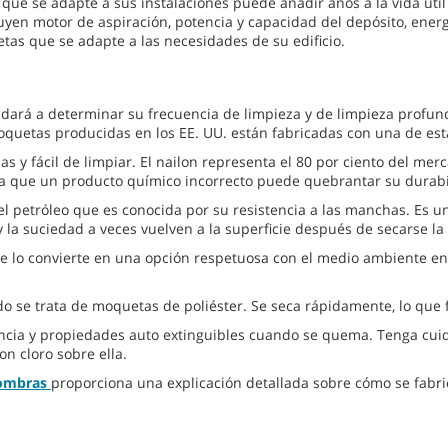
ue se adapte a sus instalaciones puede añadir años a la vida útil a
yen motor de aspiración, potencia y capacidad del depósito, energ
as que se adapte a las necesidades de su edificio.
udará a determinar su frecuencia de limpieza y de limpieza profun
quetas producidas en los EE. UU. están fabricadas con una de estas c
as y fácil de limpiar. El nailon representa el 80 por ciento del m
 ya que un producto químico incorrecto puede quebrantar su durabi
 petróleo que es conocida por su resistencia a las manchas. Es una
la suciedad a veces vuelven a la superficie después de secarse l
ue lo convierte en una opción respetuosa con el medio ambiente en
se trata de moquetas de poliéster. Se seca rápidamente, lo que fa
tencia y propiedades auto extinguibles cuando se quema. Tenga cui
 cloro sobre ella.
fombras
proporciona una explicación detallada sobre cómo se fabri