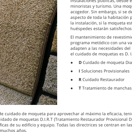
instalaciones públicas, desde e
minoristas y turismo. Una moq
acogedor. Sin embargo, si se d
aspecto de toda la habitación 
la instalación, si la moqueta e
huéspedes estarán satisfechos
El mantenimiento de revestimi
programa metódico con una var
adapten a las necesidades del 
el cuidado de moquetas es D. I. 
●
D
Cuidado de moqueta Dia
●
I
Soluciones Provisionales
●
R
Cuidado Restaurador
●
T
Tratamiento de manchas
 de cuidado de moqueta para aprovechar al máximo la eficacia, ten
idado de moquetas D.I.R.T (Tratamiento Restaurador Provisional Di
cas de su edificio y equipo. Todas las directrices se centran en las 
e muchos años.