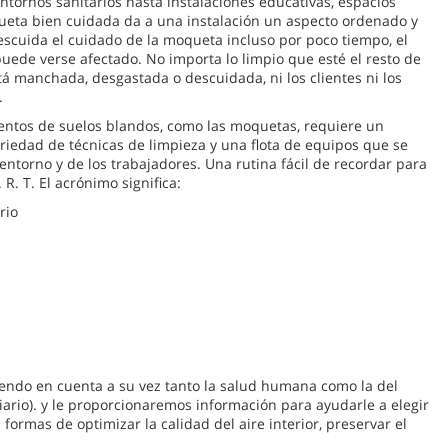
ntornos sanitarios hasta instalaciones educativas, espacios
ueta bien cuidada da a una instalación un aspecto ordenado y
escuida el cuidado de la moqueta incluso por poco tiempo, el
puede verse afectado. No importa lo limpio que esté el resto de
stá manchada, desgastada o descuidada, ni los clientes ni los
.
entos de suelos blandos, como las moquetas, requiere un
iedad de técnicas de limpieza y una flota de equipos que se
entorno y de los trabajadores. Una rutina fácil de recordar para
R. T. El acrónimo significa:
rio
iendo en cuenta a su vez tanto la salud humana como la del
ario). y le proporcionaremos información para ayudarle a elegir
formas de optimizar la calidad del aire interior, preservar el