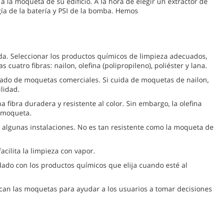
 la moqueta de su edificio. A la hora de elegir un extractor de
ía de la batería y PSI de la bomba. Hemos
da. Seleccionar los productos químicos de limpieza adecuados,
uatro fibras: nailon, olefina (polipropileno), poliéster y lana.
ercado de moquetas comerciales. Si cuida de moquetas de nailon,
lidad.
 fibra duradera y resistente al color. Sin embargo, la olefina
a moqueta.
 algunas instalaciones. No es tan resistente como la moqueta de
cilita la limpieza con vapor.
dado con los productos químicos que elija cuando esté al
can las moquetas para ayudar a los usuarios a tomar decisiones