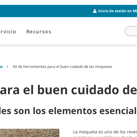
Inicio de sesión en M
rvicio
Recursos
os
Kit de herramientas para el buen cuidado de las moquetas
para el buen cuidado d
es son los elementos esencia
La moqueta es uno de los reve