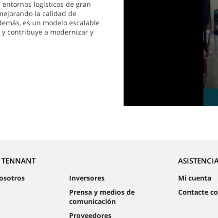
48
 entornos logísticos de gran
seconds
Volume
 mejorando la calidad de
90%
 Además, es un modelo escalable
a y contribuye a modernizar y
E TENNANT
ASISTENCI
osotros
Inversores
Mi cuenta
Prensa y medios de
Contacte c
comunicación
Proveedores