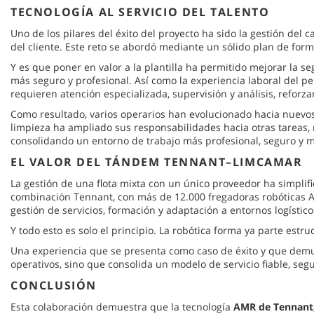
TECNOLOGÍA AL SERVICIO DEL TALENTO
Uno de los pilares del éxito del proyecto ha sido la gestión de
del cliente. Este reto se abordó mediante un sólido plan de for
Y es que poner en valor a la plantilla ha permitido mejorar la 
más seguro y profesional. Así como la experiencia laboral del p
requieren atención especializada, supervisión y análisis, reforz
Como resultado, varios operarios han evolucionado hacia nuevos
limpieza ha ampliado sus responsabilidades hacia otras tareas,
consolidando un entorno de trabajo más profesional, seguro y m
EL VALOR DEL TÁNDEM TENNANT–LIMCAMAR
La gestión de una flota mixta con un único proveedor ha simplifi
combinación Tennant, con más de 12.000 fregadoras robóticas AM
gestión de servicios, formación y adaptación a entornos logísti
Y todo esto es solo el principio. La robótica forma ya parte est
Una experiencia que se presenta como caso de éxito y que demues
operativos, sino que consolida un modelo de servicio fiable, segur
CONCLUSIÓN
Esta colaboración demuestra que la tecnología
AMR de Tennant