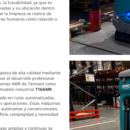
 la trazabilidad, ya que es
mpiadas y su ubicación dentro
e la limpieza se realice de
ores humanos como rotación o
impieza de alta calidad mediante
or el desarrollo profesional
tónomas AMR de Tennant como
l modelo industrial
T16AMR
.
ado en rutas automatizadas,
las operaciones. Estas máquinas
s autónomos y convencionales,
icie, complejidad y necesidad
 Áreas amplias y continuas se