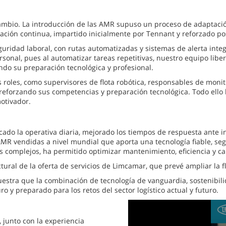
l cambio. La introducción de las AMR supuso un proceso de adaptac
mación continua, impartido inicialmente por Tennant y reforzado po
seguridad laboral, con rutas automatizadas y sistemas de alerta in
ersonal, pues al automatizar tareas repetitivas, nuestro equipo l
ando su preparación tecnológica y profesional.
 roles, como supervisores de flota robótica, responsables de moni
 reforzando sus competencias y preparación tecnológica. Todo ello 
otivador.
cado la operativa diaria, mejorado los tiempos de respuesta ante inc
R vendidas a nivel mundial que aporta una tecnología fiable, seg
cos complejos, ha permitido optimizar mantenimiento, eficiencia y c
ructural de la oferta de servicios de Limcamar, que prevé ampliar 
tra que la combinación de tecnología de vanguardia, sostenibilida
o y preparado para los retos del sector logístico actual y futuro.
0
seconds
of
, junto con la experiencia