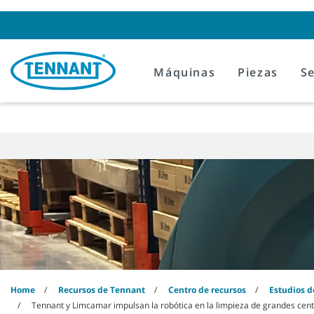
Skip
Skip
to
to
content
navigation
menu
Máquinas
Piezas
Se
Home
Recursos de Tennant
Centro de recursos
Estudios d
Tennant y Limcamar impulsan la robótica en la limpieza de grandes centr