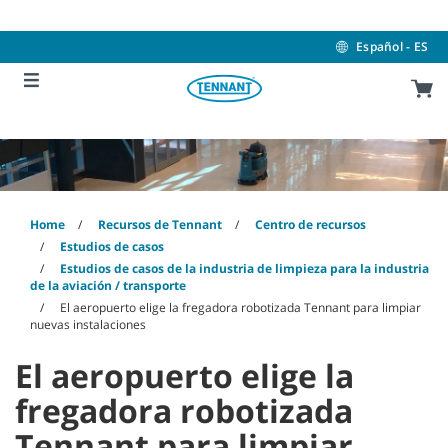
Skip
Skip
to
to
content
navigation
Español - ES
menu
Home
Recursos de Tennant
Centro de recursos
Estudios de casos
Estudios de casos de la industria de limpieza para la industria
de la aviación / transporte
El aeropuerto elige la fregadora robotizada Tennant para limpiar
nuevas instalaciones
El aeropuerto elige la
fregadora robotizada
Tennant para limpiar