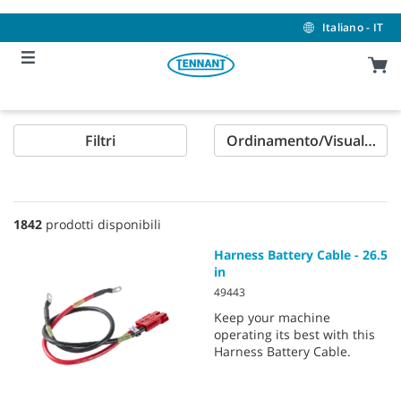
Skip
Skip
to
to
Italiano - IT
content
navigation
menu
Filtri
Ordinamento/Visualizzaz
1842
prodotti disponibili
Harness Battery Cable - 26.5
in
49443
Keep your machine
operating its best with this
Harness Battery Cable.