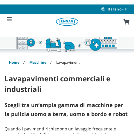
Skip
Skip
to
to
Italiano - IT
content
navigation
menu
Home
Macchine
Lavapavimenti
Lavapavimenti commerciali e
industriali
Scegli tra un’ampia gamma di macchine per
la pulizia uomo a terra, uomo a bordo e robot
Quando i pavimenti richiedono un lavaggio frequente e