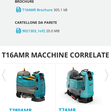
BROCHURE
T16AMR Brochure
305.1 kB
CARTELLONE DA PARETE
9021303_1of2
20.0 MB
T16AMR MACCHINE CORRELATE
T7AMR
T
T380AMR