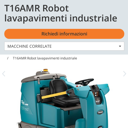
Skip
Skip
T16AMR Robot
to
to
Italiano - IT
content
navigation
lavapavimenti industriale
menu
Richiedi informazioni
MACCHINE CORRELATE
Home
Macchine
Lavapavimenti
T16AMR Robot lavapavimenti industriale