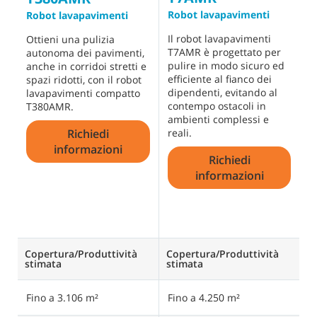
Robot lavapavimenti
L
Robot lavapavimenti
b
Il robot lavapavimenti
Ottieni una pulizia
T7AMR è progettato per
Q
autonoma dei pavimenti,
pulire in modo sicuro ed
u
anche in corridoi stretti e
efficiente al fianco dei
o
spazi ridotti, con il robot
dipendenti, evitando al
p
lavapavimenti compatto
contempo ostacoli in
s
T380AMR.
ambienti complessi e
r
Richiedi
reali.
d
i
informazioni
Richiedi
c
un
informazioni
Copertura/Produttività
Copertura/Produttività
C
stimata
stimata
s
Fino a 3.106 m²
Fino a 4.250 m²
F