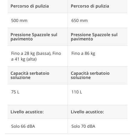
Percorso di pulizia
Percorso di pulizia
Pe
500 mm
650 mm
9
Pressione Spazzole sul
Pressione Spazzole sul
P
pavimento
pavimento
p
Fino a 28 kg (bassa), Fino
Fino a 86 kg
F
a 41 kg (alta)
Capacità serbatoio
Capacità serbatoio
C
soluzione
soluzione
s
75 L
110 L
1
(
Livello acustico:
Livello acustico:
Li
Solo 66 dBA
Solo 70 dBA
S