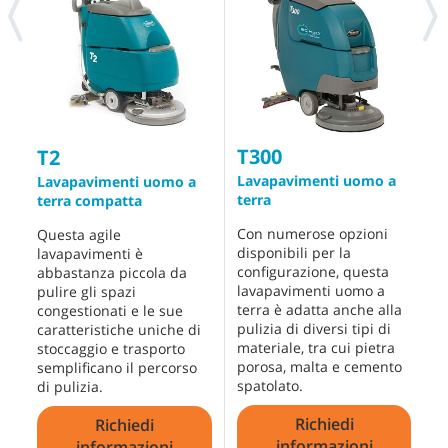
T300
T2
Lavapavimenti uomo a
R
Lavapavimenti uomo a
terra
terra compatta
O
Con numerose opzioni
a
Questa agile
disponibili per la
a
lavapavimenti è
configurazione, questa
s
abbastanza piccola da
lavapavimenti uomo a
l
pulire gli spazi
terra è adatta anche alla
T
congestionati e le sue
pulizia di diversi tipi di
caratteristiche uniche di
materiale, tra cui pietra
stoccaggio e trasporto
porosa, malta e cemento
semplificano il percorso
spatolato.
di pulizia.
Richiedi
Richiedi
informazioni
informazioni