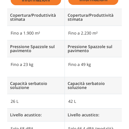
Copertura/Produttività
Copertura/Produttività
C
stimata
stimata
s
Fino a 1.900 m²
Fino a 2.230 m²
F
Pressione Spazzole sul
Pressione Spazzole sul
P
pavimento
pavimento
p
Fino a 23 kg
Fino a 49 kg
F
a 
Capacità serbatoio
Capacità serbatoio
C
soluzione
soluzione
s
26 L
42 L
7
Livello acustico:
Livello acustico:
Li
Solo 68 dBA
Solo 66,4 dBA (modalità
S