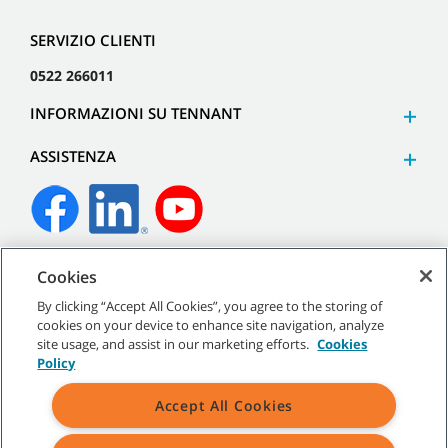
SERVIZIO CLIENTI
0522 266011
INFORMAZIONI SU TENNANT
ASSISTENZA
©
2026
Tennant Company. Tutti i diritti riservati.
Cookies
By clicking “Accept All Cookies”, you agree to the storing of
cookies on your device to enhance site navigation, analyze
site usage, and assist in our marketing efforts.
Cookies
Policy
Mappa del sito
|
Termini generali
|
Termini di utilizzo
|
Termini
di vendita
Accept All Cookies
Tutti i marchi e i loghi Tennant indicati sono di proprietà di Tennant