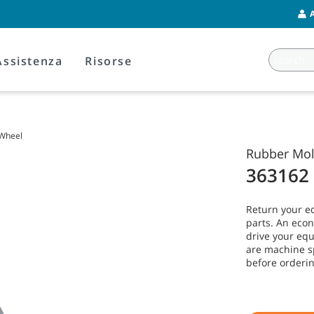
Assistenza
Risorse
Wheel
Rubber Mo
363162
Return your 
parts. An econ
drive your eq
are machine s
before orderin