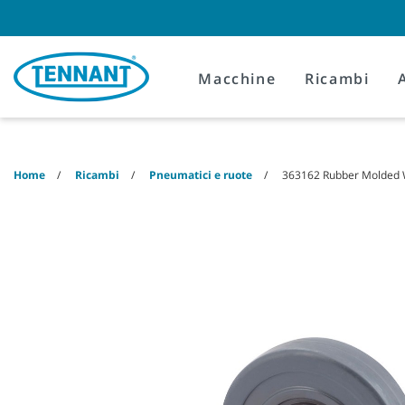
Skip
Skip
to
to
content
navigation
menu
Macchine
Ricambi
Home
Ricambi
Pneumatici e ruote
363162 Rubber Molded 